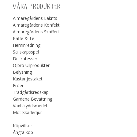
VÅRA PRODUKTER
Almaregårdens Lakrits
Almaregårdens Konfekt
Almaregårdens Skafferi
Kaffe & Te
Heminredning
Sällskapsspel
Delikatesser
Öjbro Ullprodukter
Belysning
Kastanjestaket
Fröer
Trädgårdsredskap
Gardena Bevattning
Växtskyddsmedel
Mot Skadedjur
Köpvillkor
Ångra köp