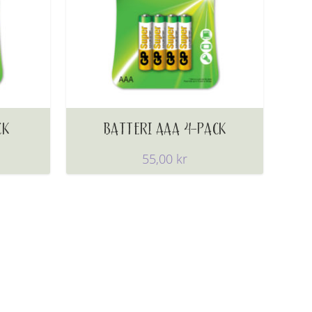
CK
BATTERI AAA 4-PACK
55,00
kr