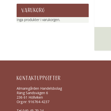
VARUKORG
Inga produkter i varukorgen.
KONTAKTUPPGIFTER
Almaregården Handelsbolag
Räng Sandsvägen 6
236 61 Höllviken
Org.nr: 916764-4237
Tel
040-45 70 24