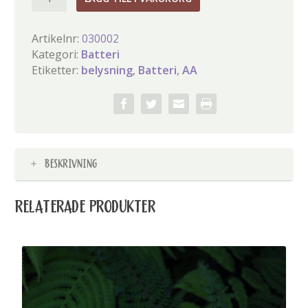
AA
4-
Artikelnr:
030002
pack
Kategori:
Batteri
mängd
Etiketter:
belysning
,
Batteri
,
AA
BESKRIVNING
RELATERADE PRODUKTER