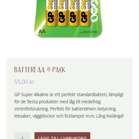
BATTERI AA 4-PACK
55,00
kr
GP Super Alkaline är ett perfekt standardbatteri, lämpligt
för de flesta produkter med låg till medelhög
strömförbrukning. Perfekt för batteridriven belysning,
leksaker, väggklockor och ficklampor m.m. Lång livslängd!
Batteri
LÄGG TILL I VARUKORG