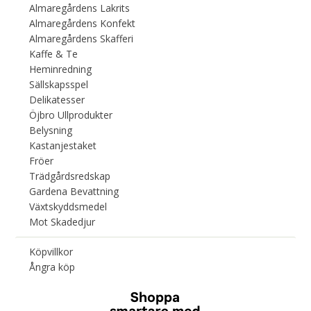
Almaregårdens Lakrits
Almaregårdens Konfekt
Almaregårdens Skafferi
Kaffe & Te
Heminredning
Sällskapsspel
Delikatesser
Öjbro Ullprodukter
Belysning
Kastanjestaket
Fröer
Trädgårdsredskap
Gardena Bevattning
Växtskyddsmedel
Mot Skadedjur
Köpvillkor
Ångra köp