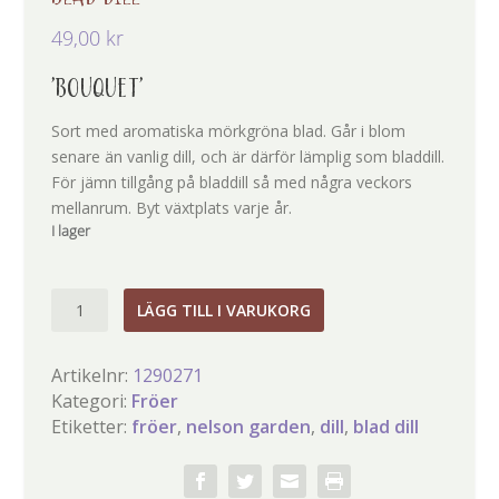
49,00
kr
’BOUQUET’
Sort med aromatiska mörkgröna blad. Går i blom
senare än vanlig dill, och är därför lämplig som bladdill.
För jämn tillgång på bladdill så med några veckors
mellanrum. Byt växtplats varje år.
I lager
Blad
LÄGG TILL I VARUKORG
Dill
mängd
Artikelnr:
1290271
Kategori:
Fröer
Etiketter:
fröer
,
nelson garden
,
dill
,
blad dill