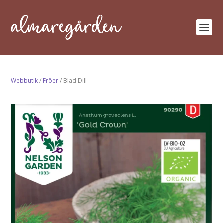
Webbutik
/
Fröer
/ Blad Dill