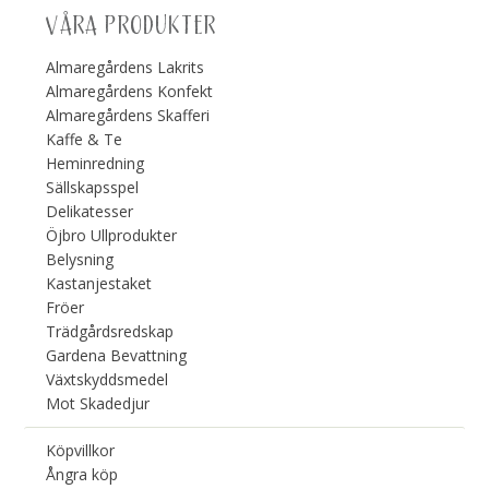
VÅRA PRODUKTER
Almaregårdens Lakrits
Almaregårdens Konfekt
Almaregårdens Skafferi
Kaffe & Te
Heminredning
Sällskapsspel
Delikatesser
Öjbro Ullprodukter
Belysning
Kastanjestaket
Fröer
Trädgårdsredskap
Gardena Bevattning
Växtskyddsmedel
Mot Skadedjur
Köpvillkor
Ångra köp