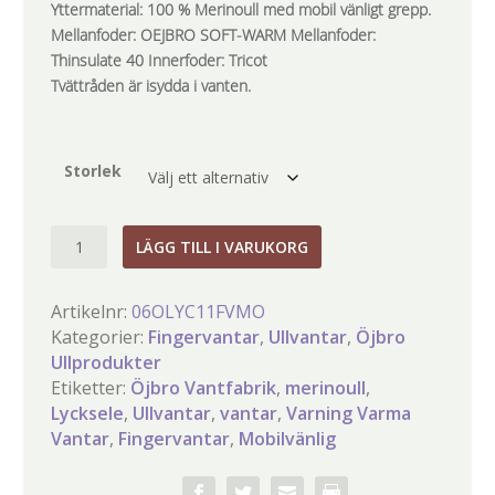
Yttermaterial: 100 % Merinoull med mobil vänligt grepp.
Mellanfoder: OEJBRO SOFT-WARM Mellanfoder:
Thinsulate 40 Innerfoder: Tricot
Tvättråden är isydda i vanten.
Storlek
Öjbro
LÄGG TILL I VARUKORG
Fingervante
Lycksele
Artikelnr:
06OLYC11FVMO
mängd
Kategorier:
Fingervantar
,
Ullvantar
,
Öjbro
Ullprodukter
Etiketter:
Öjbro Vantfabrik
,
merinoull
,
Lycksele
,
Ullvantar
,
vantar
,
Varning Varma
Vantar
,
Fingervantar
,
Mobilvänlig