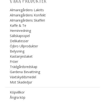
VÅRA PRODUKTER
Almaregårdens Lakrits
Almaregårdens Konfekt
Almaregårdens Skafferi
Kaffe & Te
Heminredning
Sällskapsspel
Delikatesser
Öjbro Ullprodukter
Belysning
Kastanjestaket
Fröer
Trädgårdsredskap
Gardena Bevattning
Växtskyddsmedel
Mot Skadedjur
Köpvillkor
Ångra köp