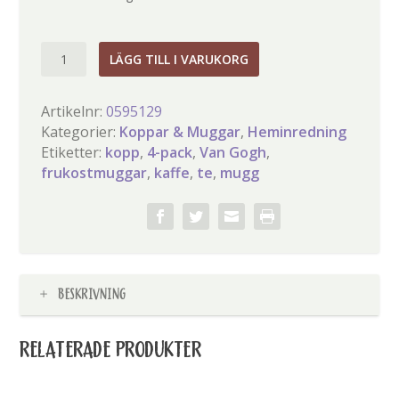
Van
LÄGG TILL I VARUKORG
Gogh
Almond
Artikelnr:
0595129
Blossom
Kategorier:
Koppar & Muggar
,
Heminredning
muggar
Etiketter:
kopp
,
4-pack
,
Van Gogh
,
4-
frukostmuggar
,
kaffe
,
te
,
mugg
pack
mängd
BESKRIVNING
RELATERADE PRODUKTER