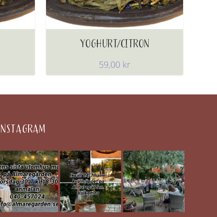
YOGHURT/CITRON
59,00
kr
INSTAGRAM