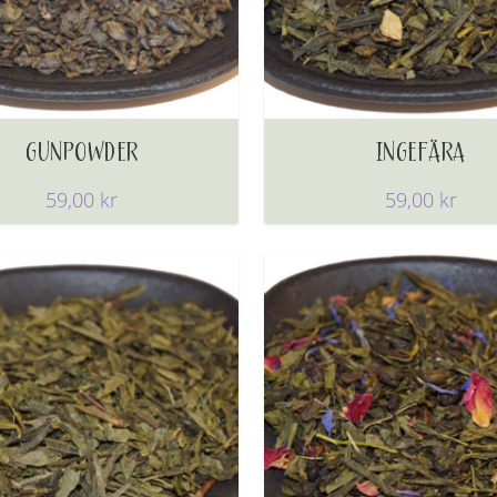
GUNPOWDER
INGEFÄRA
59,00
kr
59,00
kr