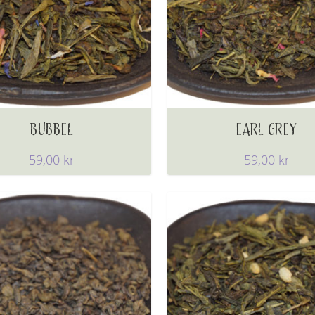
BUBBEL
EARL GREY
59,00
kr
59,00
kr