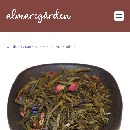
Webbutik
/
Kaffe & Te
/
Te i lösvikt
/ Bubbel