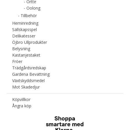
Örtte
Oolong
Tillbehör
Heminredning
Sällskapsspel
Delikatesser
Öjbro Ullprodukter
Belysning
Kastanjestaket
Fröer
Trädgårdsredskap
Gardena Bevattning
Växtskyddsmedel
Mot Skadedjur
Köpvillkor
Ångra köp