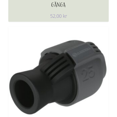
GÄNGA
52,00
kr