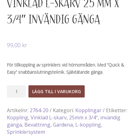
VINKLAD L-SKARV 25 MM X
3/4″ INVÄNDIG GÄNGA
99,00
kr
För tillkoppling av sprinklers vid
hörnområden
. Med ”Quick &
Easy” snabbanslutningsteknik. Självtätande gänga.
Vinklad
LÄGG TILL I VARUKORG
L-
skarv
Artikelnr:
2764-20
Kategori:
Kopplingar
Etiketter:
25
Koppling
,
Vinklad L-skarv
,
25mm x 3/4"
,
invändig
mm
gänga
,
Bevattning
,
Gardena
,
L-koppling
,
x
Sprinklersystem
3/4"
invändig