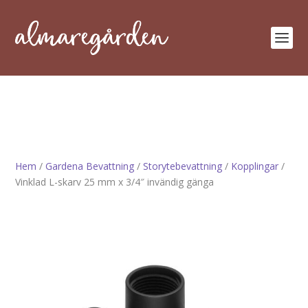
Hem
/
Gardena Bevattning
/
Storytebevattning
/
Kopplingar
/
Vinklad L-skarv 25 mm x 3/4″ invändig gänga