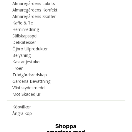
Almaregårdens Lakrits
Almaregårdens Konfekt
Almaregårdens Skafferi
Kaffe & Te
Heminredning
Sällskapsspel
Delikatesser
Öjbro Ullprodukter
Belysning
Kastanjestaket
Fröer
Trädgårdsredskap
Gardena Bevattning
Växtskyddsmedel
Mot Skadedjur
Köpvillkor
Ångra köp