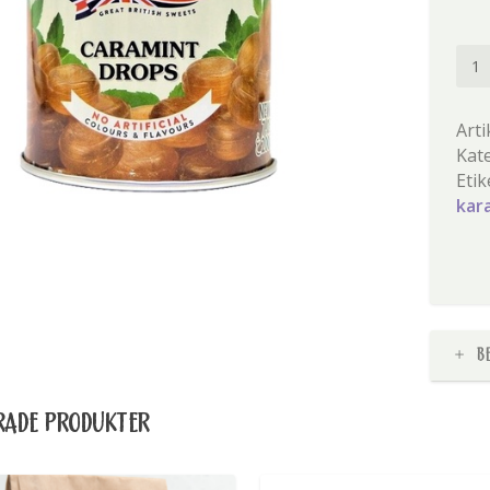
Cara
drop
män
Arti
Kat
Etik
kar
B
RADE PRODUKTER