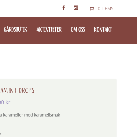
0 ITEMS
GÅRDSBUTIK
AKTIVITETER
OM OSS
KONTAKT
AMINT DROPS
00
kr
a karameller med karamellsmak
r