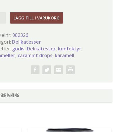
mint
LÄGG TILL I VARUKORG
s
gd
kelnr:
082326
egori:
Delikatesser
etter:
godis
,
Delikatesser
,
konfektyr
,
ameller
,
caramint drops
,
karamell
ESKRIVNING