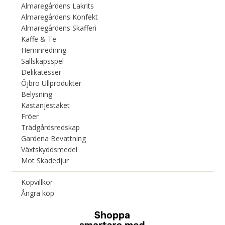
Almaregårdens Lakrits
Almaregårdens Konfekt
Almaregårdens Skafferi
Kaffe & Te
Heminredning
Sällskapsspel
Delikatesser
Öjbro Ullprodukter
Belysning
Kastanjestaket
Fröer
Trädgårdsredskap
Gardena Bevattning
Växtskyddsmedel
Mot Skadedjur
Köpvillkor
Ångra köp