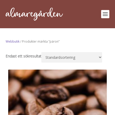
Webbutik
/ Produkter märkta ”päron”
Endast ett sökresultat