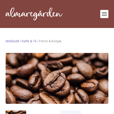
Webbutik
/
Kaffe & Te
/ Päron & Konjak