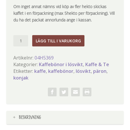
Om inget annat nämns vid köp av fler hekto skickas
kaffet i en förpackning (max 5hekto per förpackning). Vill
du ha det packat annorlunda ange i kassan.
Päron
LÄGG TILL I VARUKORG
&
Konjak
Artikelnr:
04H5369
mängd
Kategorier:
Kaffebönor i lösvikt
,
Kaffe & Te
Etiketter:
kaffe
,
kaffebönor
,
lösvikt
,
päron
,
konjak
BESKRIVNING