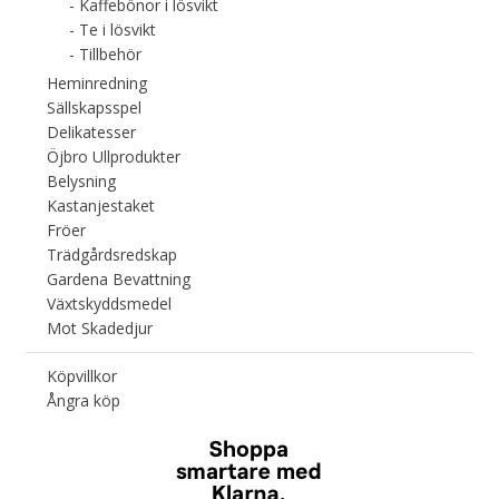
Kaffebönor i lösvikt
Te i lösvikt
Tillbehör
Heminredning
Sällskapsspel
Delikatesser
Öjbro Ullprodukter
Belysning
Kastanjestaket
Fröer
Trädgårdsredskap
Gardena Bevattning
Växtskyddsmedel
Mot Skadedjur
Köpvillkor
Ångra köp