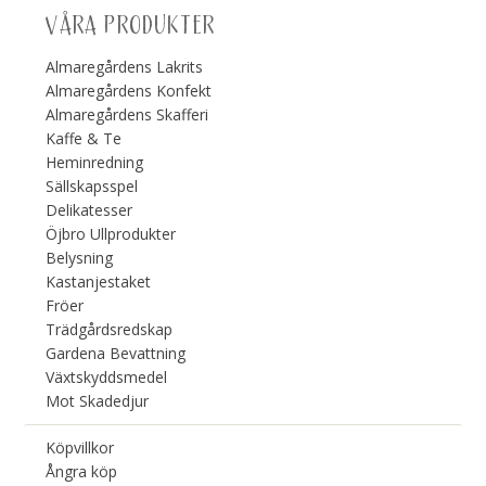
VÅRA PRODUKTER
Almaregårdens Lakrits
Almaregårdens Konfekt
Almaregårdens Skafferi
Kaffe & Te
Heminredning
Sällskapsspel
Delikatesser
Öjbro Ullprodukter
Belysning
Kastanjestaket
Fröer
Trädgårdsredskap
Gardena Bevattning
Växtskyddsmedel
Mot Skadedjur
Köpvillkor
Ångra köp