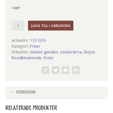
I lager
Sockerärta
LÄGG TILL I VARUKORG
mängd
Artikelnr:
1291836
Kategori:
Fröer
Etiketter:
nelson garden
,
sockerärta
,
Grijze
Roodbloeiende
,
fröer
BESKRIVNING
RELATERADE PRODUKTER