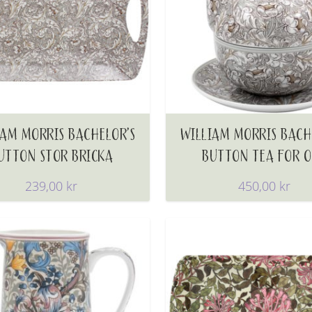
IAM MORRIS BACHELOR’S
WILLIAM MORRIS BACH
UTTON STOR BRICKA
BUTTON TEA FOR 
239,00
kr
450,00
kr