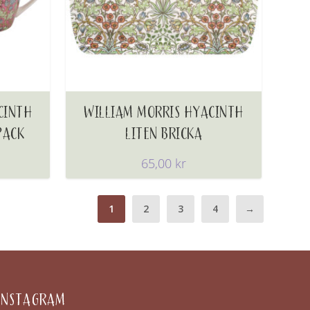
CINTH
WILLIAM MORRIS HYACINTH
PACK
LITEN BRICKA
65,00
kr
1
2
3
4
→
INSTAGRAM