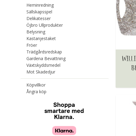
Heminredning
Sällskapsspel
Delikatesser
Öjbro Ullprodukter
Belysning
Kastanjestaket
Fröer
Trädgårdsredskap
WILL
Gardena Bevattning
Växtskyddsmedel
B
Mot Skadedjur
Köpvillkor
Ångra köp