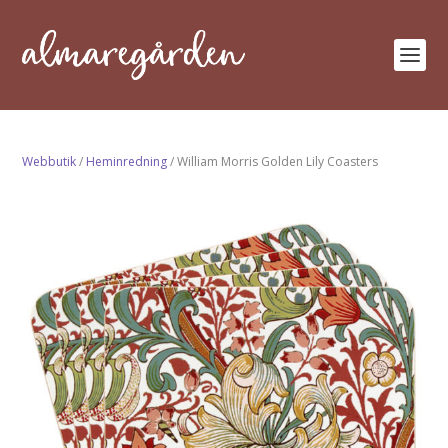
Webbutik
/
Heminredning
/ William Morris Golden Lily Coasters