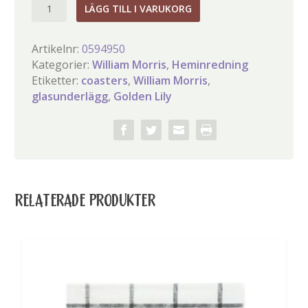
William
LÄGG TILL I VARUKORG
Morris
Golden
Artikelnr:
0594950
Lily
Kategorier:
William Morris
,
Heminredning
Coasters
Etiketter:
coasters
,
William Morris
,
mängd
glasunderlägg
,
Golden Lily
RELATERADE PRODUKTER