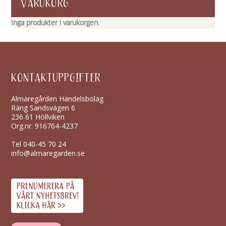
VARUKORG
Inga produkter i varukorgen.
KONTAKTUPPGIFTER
Almaregården Handelsbolag
Räng Sandsvägen 6
236 61 Höllviken
Org.nr: 916764-4237
Tel
040-45 70 24
info@almaregarden.se