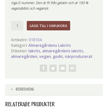
inga E-nummer. Den är fri från gelatin och är 100 %
vegetabilisk och vegansk.
Chili-
LÄGG TILL I VARUKORG
lakrits
mängd
Artikelnr:
018104
Kategori:
Almaregårdens Lakrits
Etiketter:
lakrits
,
almaregårdens lakrits
,
almaregården
,
vegan
,
godis
,
närproducerat
BESKRIVNING
RELATERADE PRODUKTER