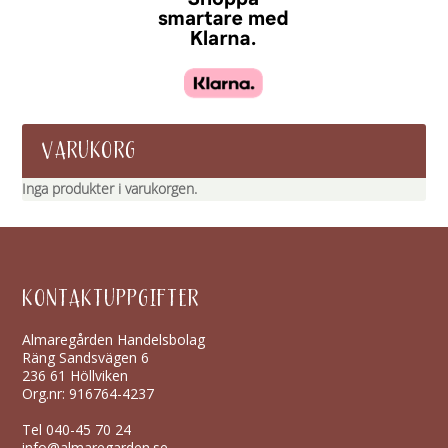
VARUKORG
Inga produkter i varukorgen.
KONTAKTUPPGIFTER
Almaregården Handelsbolag
Räng Sandsvägen 6
236 61 Höllviken
Org.nr: 916764-4237
Tel
040-45 70 24
info@almaregarden.se