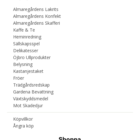
Almaregårdens Lakrits
Almaregårdens Konfekt
Almaregårdens Skafferi
Kaffe & Te
Heminredning
Sällskapsspel
Delikatesser
Öjbro Ullprodukter
Belysning
Kastanjestaket
Fröer
Trädgårdsredskap
Gardena Bevattning
Växtskyddsmedel
Mot Skadedjur
Köpvillkor
Ångra köp