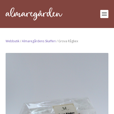
Webbutik
/
Almaregårdens Skafferi
/ Grova Rågkex