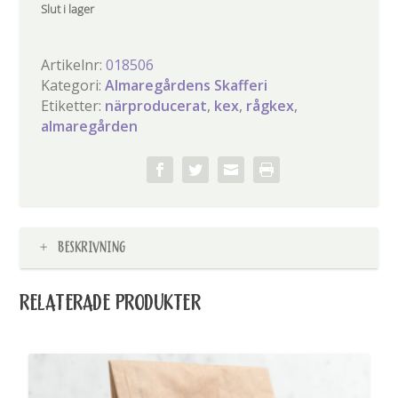
Slut i lager
Artikelnr:
018506
Kategori:
Almaregårdens Skafferi
Etiketter:
närproducerat
,
kex
,
rågkex
,
almaregården
BESKRIVNING
RELATERADE PRODUKTER