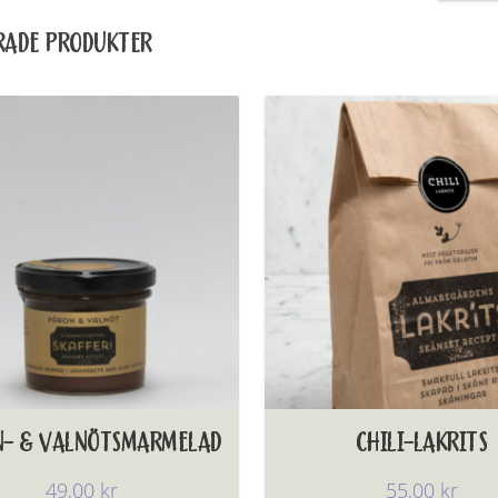
RADE PRODUKTER
N- & VALNÖTSMARMELAD
CHILI-LAKRITS
49,00
kr
55,00
kr