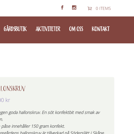
0 ITEMS
GÅRDSBUTIK
AKTIVITETER
OM OSS
KONTAKT
LLONSKRUV
00
kr
egen goda hallonskruv. En söt konfektbit med smak av
n.
e påse innehåller 150 gram konfekt.
regårdens hallonskruv är tillverkad på Söderslätt i Skåne