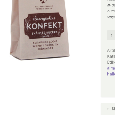
av de
numm
vega
Hall
män
Arti
Kat
Etik
alm
hal
B