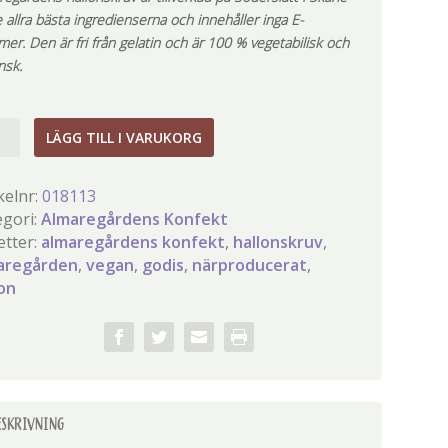
 allra bästa ingredienserna och innehåller inga E-
er. Den är fri från gelatin och är 100 % vegetabilisk och
nsk.
onskruv
LÄGG TILL I VARUKORG
gd
kelnr:
018113
egori:
Almaregårdens Konfekt
etter:
almaregårdens konfekt
,
hallonskruv
,
aregården
,
vegan
,
godis
,
närproducerat
,
lon
ESKRIVNING