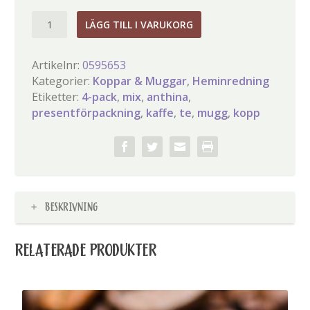
Anthina
LÄGG TILL I VARUKORG
Mix
4
Artikelnr:
0595653
muggar
Kategorier:
Koppar & Muggar
,
Heminredning
mängd
Etiketter:
4-pack
,
mix
,
anthina
,
presentförpackning
,
kaffe
,
te
,
mugg
,
kopp
BESKRIVNING
RELATERADE PRODUKTER