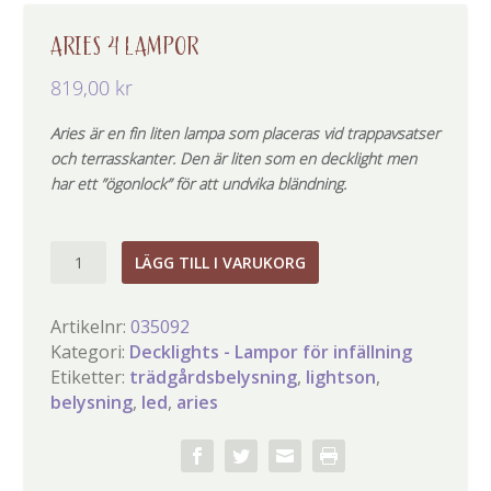
ARIES 4 LAMPOR
819,00
kr
Aries är en fin liten lampa som placeras vid trappavsatser
och terrasskanter. Den är liten som en decklight men
har ett ”ögonlock” för att undvika bländning.
Aries
LÄGG TILL I VARUKORG
4
lampor
Artikelnr:
035092
mängd
Kategori:
Decklights - Lampor för infällning
Etiketter:
trädgårdsbelysning
,
lightson
,
belysning
,
led
,
aries