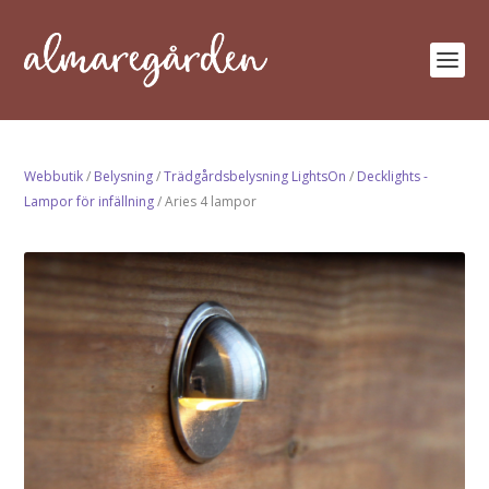
Webbutik
/
Belysning
/
Trädgårdsbelysning LightsOn
/
Decklights -
Lampor för infällning
/ Aries 4 lampor