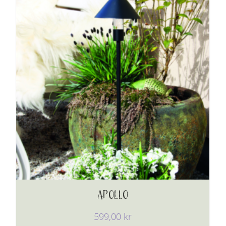
APOLLO
599,00
kr