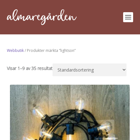
Webbutik
/ Produkter märkta ”lightson”
Visar 1–9 av 35 resultat