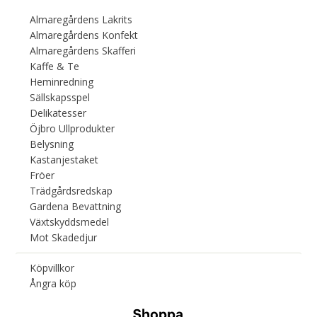
Almaregårdens Lakrits
Almaregårdens Konfekt
Almaregårdens Skafferi
Kaffe & Te
Heminredning
Sällskapsspel
Delikatesser
Öjbro Ullprodukter
Belysning
Kastanjestaket
Fröer
Trädgårdsredskap
Gardena Bevattning
Växtskyddsmedel
Mot Skadedjur
Köpvillkor
Ångra köp