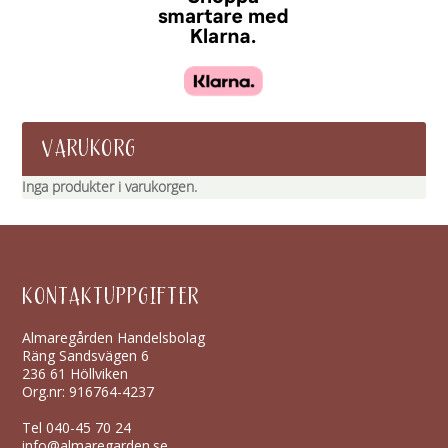
VARUKORG
Inga produkter i varukorgen.
KONTAKTUPPGIFTER
Almaregården Handelsbolag
Räng Sandsvägen 6
236 61 Höllviken
Org.nr: 916764-4237
Tel
040-45 70 24
info@almaregarden.se