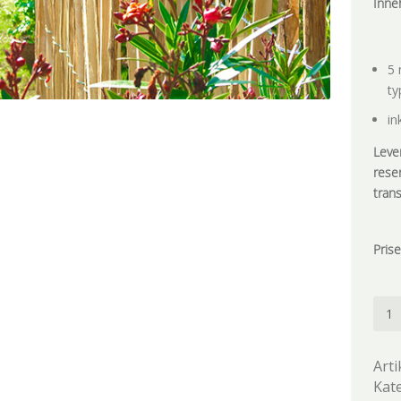
Inneh
5 
ty
in
Leve
reser
tran
Pris
Åsa
stak
män
Arti
Kat