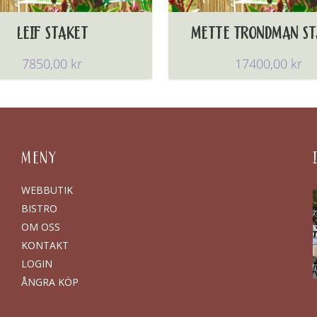
LEIF STAKET
METTE TRONDMAN ST
7850,00
kr
17400,00
kr
MENY
WEBBUTIK
BISTRO
OM OSS
KONTAKT
LOGIN
ÅNGRA KÖP