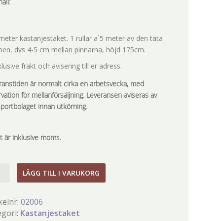
åll:
meter kastanjestaket. 1 rullar a`5 meter av den täta
pen, dvs 4-5 cm mellan pinnarna, höjd 175cm.
klusive frakt och avisering till er adress.
ranstiden är normalt cirka en arbetsvecka, med
vation för mellanförsäljning. Leveransen aviseras av
sportbolaget innan utkörning.
et är inklusive moms.
LÄGG TILL I VARUKORG
et
gd
kelnr:
02006
egori:
Kastanjestaket