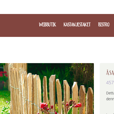
WEBBUTIK
KASTANJESTAKET
BISTRO
ÅSA
457
Dett
denn