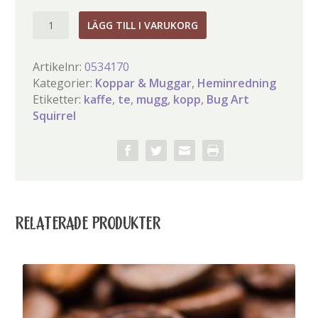
Bug
LÄGG TILL I VARUKORG
Art
Sammy
Artikelnr:
0534170
Squirrel
Kategorier:
Koppar & Muggar
,
Heminredning
Mugg
Etiketter:
kaffe
,
te
,
mugg
,
kopp
,
Bug Art
mängd
Squirrel
RELATERADE PRODUKTER