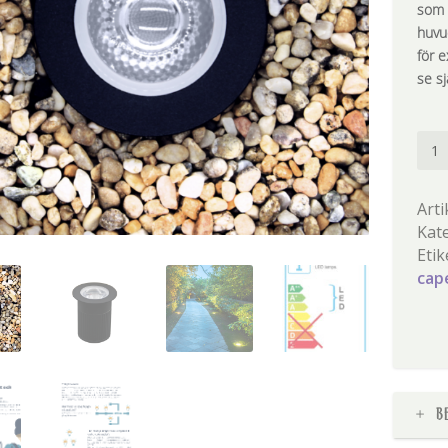
som i
huvu
för 
se sj
Cape
män
Arti
Kat
Etik
cap
B