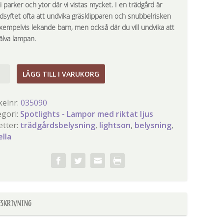
 parker och ytor där vi vistas mycket. I en trädgård är
dsyftet ofta att undvika gräsklipparen och snubbelrisken
exempelvis lekande barn, men också där du vill undvika att
älva lampan.
lla
LÄGG TILL I VARUKORG
gd
kelnr:
035090
egori:
Spotlights - Lampor med riktat ljus
etter:
trädgårdsbelysning
,
lightson
,
belysning
,
ella
ESKRIVNING