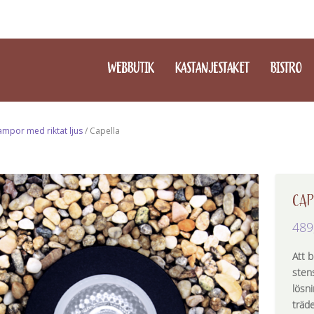
WEBBUTIK
KASTANJESTAKET
BISTRO
Lampor med riktat ljus
/ Capella
CAP
489
Att 
stens
lösni
träde