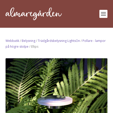
Webbutik
/
Belysning
/
Trädgårdsbelysning LightsOn
/
Pollare - lampor
på högre stolpe
/ Ellips