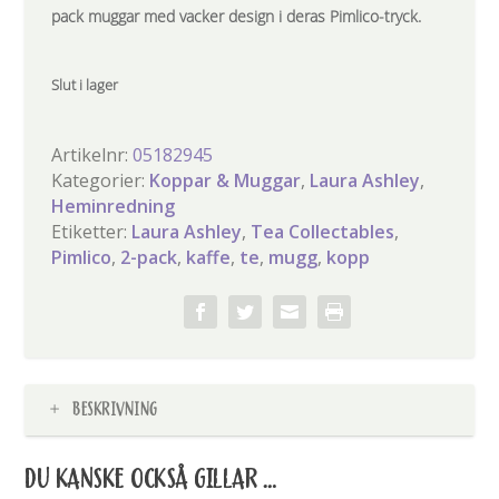
pack muggar med vacker design i deras Pimlico-tryck.
Slut i lager
Artikelnr:
05182945
Kategorier:
Koppar & Muggar
,
Laura Ashley
,
Heminredning
Etiketter:
Laura Ashley
,
Tea Collectables
,
Pimlico
,
2-pack
,
kaffe
,
te
,
mugg
,
kopp
BESKRIVNING
DU KANSKE OCKSÅ GILLAR …