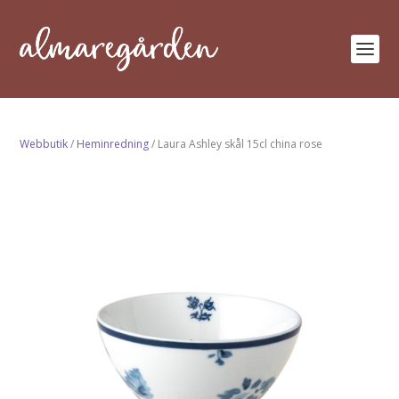
Webbutik
/
Heminredning
/ Laura Ashley skål 15cl china rose