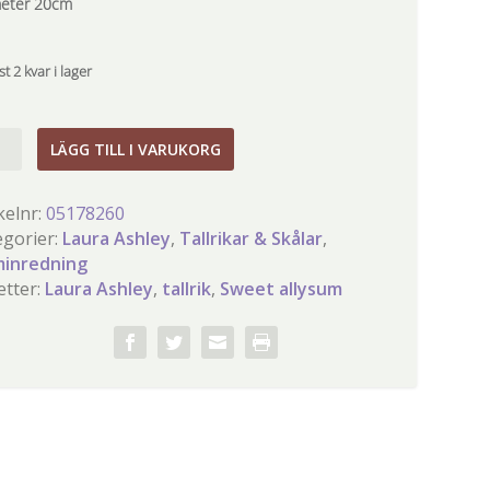
eter 20cm
t 2 kvar i lager
a
LÄGG TILL I VARUKORG
ey
ik
kelnr:
05178260
et
egorier:
Laura Ashley
,
Tallrikar & Skålar
,
sum
inredning
gd
etter:
Laura Ashley
,
tallrik
,
Sweet allysum