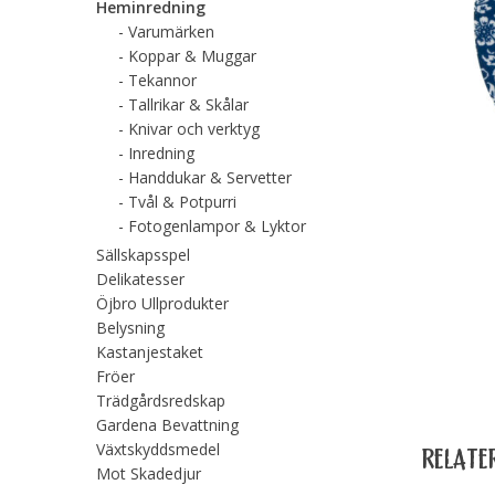
Heminredning
Varumärken
Koppar & Muggar
Tekannor
Tallrikar & Skålar
Knivar och verktyg
Inredning
Handdukar & Servetter
Tvål & Potpurri
Fotogenlampor & Lyktor
Sällskapsspel
Delikatesser
Öjbro Ullprodukter
Belysning
Kastanjestaket
Fröer
Trädgårdsredskap
Gardena Bevattning
Växtskyddsmedel
RELATE
Mot Skadedjur