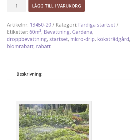
Micro-
LÄGG TILL I VARUKORG
Drip
Startset
Artikelnr:
13450-20
Kategori:
Färdiga startset
Blom/Köksträdgård
Etiketter:
60m²
,
Bevattning
,
Gardena
,
(60m²)
droppbevattning
,
startset
,
micro-drip
,
köksträdgård
,
mängd
blomrabatt
,
rabatt
Beskrivning