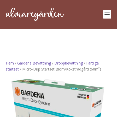
Hem
/
Gardena Bevattning
/
Droppbevattning
/
Färdiga
startset
/ Micro-Drip Startset Blom/Köksträdgård (60m²)