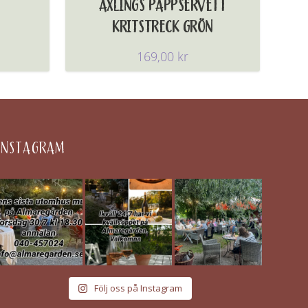
AXLINGS PAPPSERVETT
KRITSTRECK GRÖN
169,00
kr
INSTAGRAM
Följ oss på Instagram