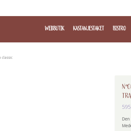
WEBBUTIK
KASTANJESTAKET
BISTRO
n classic
N°0
TRA
595
Den u
Mede