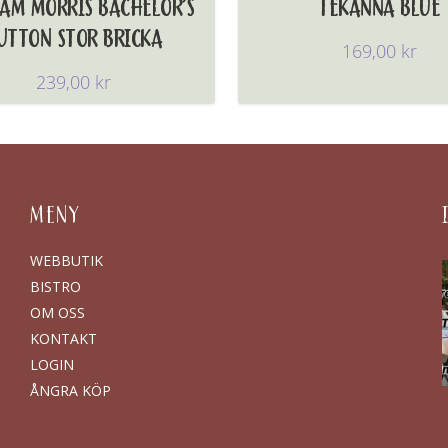
IAM MORRIS BACHELOR’S
TEKANNA BLUE
UTTON STOR BRICKA
169,00
kr
239,00
kr
MENY
WEBBUTIK
BISTRO
OM OSS
KONTAKT
LOGIN
ÅNGRA KÖP