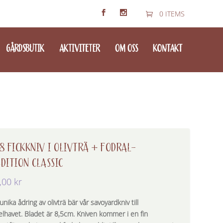
0 ITEMS
GÅRDSBUTIK
AKTIVITETER
OM OSS
KONTAKT
8 FICKKNIV I OLIVTRÄ + FODRAL-
DITION CLASSIC
,00
kr
nika ådring av olivträ bär vår savoyardkniv till
lhavet. Bladet är 8,5cm. Kniven kommer i en fin