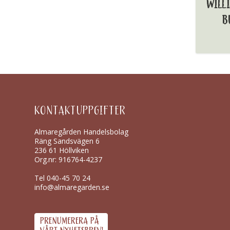
WILL
B
KONTAKTUPPGIFTER
Almaregården Handelsbolag
Räng Sandsvägen 6
236 61 Höllviken
Org.nr: 916764-4237
Tel
040-45 70 24
info@almaregarden.se