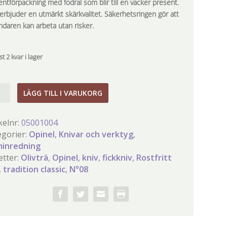
entförpackning med fodral som blir till en vacker present.
erbjuder en utmärkt skärkvalitet. Säkerhetsringen gör att
ndaren kan arbeta utan risker.
t 2 kvar i lager
8
LÄGG TILL I VARUKORG
niv
kelnr:
05001004
rä
egorier:
Opinel
,
Knivar och verktyg
,
inredning
l-
etter:
Olivträ
,
Opinel
,
kniv
,
fickkniv
,
Rostfritt
ition
,
tradition classic
,
N°08
ic
gd