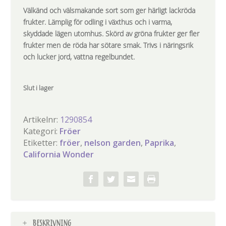
Välkänd och välsmakande sort som ger härligt lackröda
frukter. Lämplig för odling i växthus och i varma,
skyddade lägen utomhus. Skörd av gröna frukter ger fler
frukter men de röda har sötare smak. Trivs i näringsrik
och lucker jord, vattna regelbundet.
Slut i lager
Artikelnr:
1290854
Kategori:
Fröer
Etiketter:
fröer
,
nelson garden
,
Paprika
,
California Wonder
BESKRIVNING