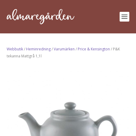
Webbutik
/
Heminredning
/
Varumärken
/
Price & Kensington
/ P&K
tekanna Mattgrå 1,1l