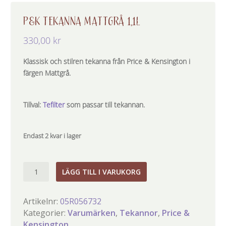
P&K TEKANNA MATTGRÅ 1,1L
330,00
kr
Klassisk och stilren tekanna från Price & Kensington i
färgen Mattgrå.
Tillval:
Tefilter
som passar till tekannan.
Endast 2 kvar i lager
P&K
LÄGG TILL I VARUKORG
tekanna
Mattgrå
Artikelnr:
05R056732
1,1l
Kategorier:
Varumärken
,
Tekannor
,
Price &
mängd
Kensington