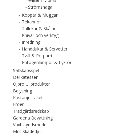
William Morris
Strömshaga
Koppar & Muggar
Tekannor
Tallrikar & Skålar
Knivar och verktyg
Inredning
Handdukar & Servetter
Tvål & Potpurri
Fotogenlampor & Lyktor
Sällskapsspel
Delikatesser
Öjbro Ullprodukter
Belysning
Kastanjestaket
Fröer
Trädgårdsredskap
Gardena Bevattning
Växtskyddsmedel
Mot Skadedjur