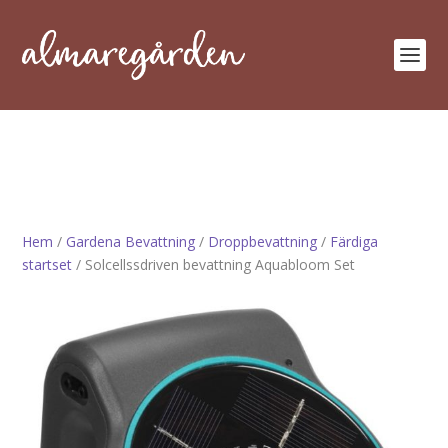
Hem
/
Gardena Bevattning
/
Droppbevattning
/
Färdiga
startset
/ Solcellssdriven bevattning Aquabloom Set