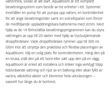
vattenhink, sedan är allt klart. AquaBloom är ett komplett
bevattningssystem som består av tre enheter i ett. Systemet
innehåller en pump för att pumpa upp vatten, en kontrollenhet
för att ange bevattningstider samt en solcellspanel som förser
de medföljande uppladdningsbara batterierna med ström. Med
hjälp av de 14 förinställda bevattningsprogrammen kan du styra
vattningen av upp till 20 växter med hjälp av tryckutjämnande
droppfördelare. Varje droppfördelare rymmer upp till 300 ml.
Glöm inte att utnyttja den praktiska och flexibla placeringen av
AquaBloom. Välj en solig plats för kontrollenheten. Häng den på
en kruka, ställ den på ett bord eller sätt upp den på en vägg.
AquaBloom är enkel att installera och kräver inga verktyg! Slipp
tidskrävande vattning och njut av en balkong eller altan fylld av
vackra, välskötta växter och blommor hela utesäsongen –
oavsett hur länge du är bortrest.