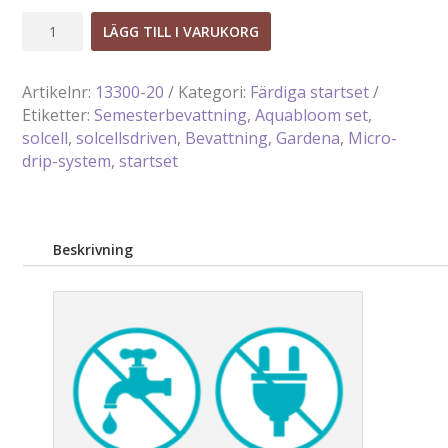
Solcellssdriven
LÄGG TILL I VARUKORG
bevattning
Aquabloom
Artikelnr:
13300-20
Kategori:
Färdiga startset
Set
Etiketter:
Semesterbevattning
,
Aquabloom set
,
mängd
solcell
,
solcellsdriven
,
Bevattning
,
Gardena
,
Micro-
drip-system
,
startset
Beskrivning