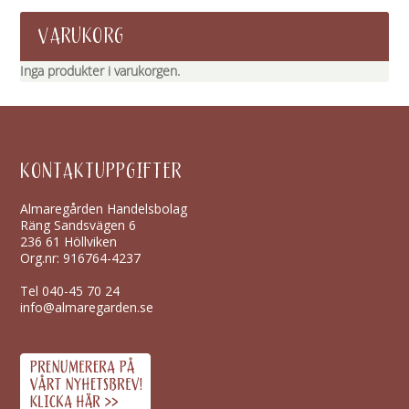
VARUKORG
Inga produkter i varukorgen.
KONTAKTUPPGIFTER
Almaregården Handelsbolag
Räng Sandsvägen 6
236 61 Höllviken
Org.nr: 916764-4237
Tel
040-45 70 24
info@almaregarden.se