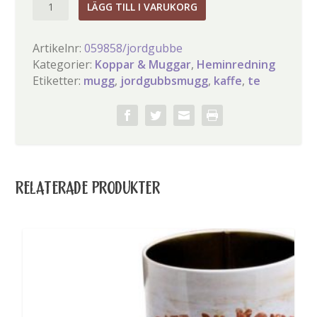
Sommar
LÄGG TILL I VARUKORG
mugg
mugg
mängd
mängd
Artikelnr:
059858/jordgubbe
Kategorier:
Koppar & Muggar
,
Heminredning
Etiketter:
mugg
,
jordgubbsmugg
,
kaffe
,
te
RELATERADE PRODUKTER