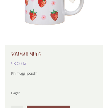
SOMMAR MUGG
98,00
kr
Fin mugg i porslin
Världens
I lager
bästa
Lärare
–