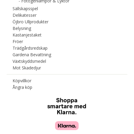
Fotogenlampor & Lyktor
Sällskapsspel
Delikatesser
Öjbro Ullprodukter
Belysning
Kastanjestaket
Fröer
Trädgårdsredskap
Gardena Bevattning
Växtskyddsmedel
Mot Skadedjur
Köpvillkor
Ångra köp