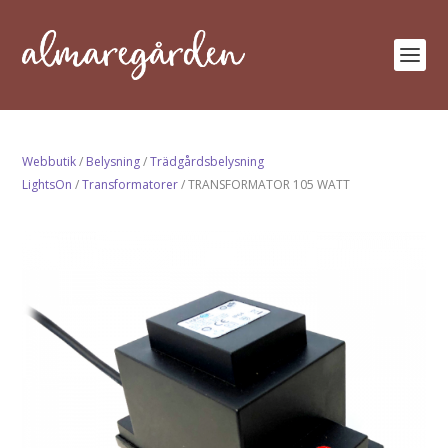
Webbutik
/
Belysning
/
Trädgårdsbelysning
LightsOn
/
Transformatorer
/ TRANSFORMATOR 105 WATT