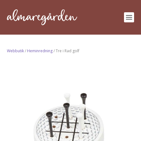
Webbutik
/
Heminredning
/ Tre i Rad golf