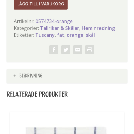
Tuscany
LÄGG TILL I VARUKORG
fat
orange
Artikelnr:
0574734-orange
mängd
Kategorier:
Tallrikar & Skålar
,
Heminredning
Etiketter:
Tuscany
,
fat
,
orange
,
skål
BESKRIVNING
RELATERADE PRODUKTER