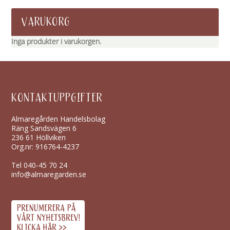
VARUKORG
Inga produkter i varukorgen.
KONTAKTUPPGIFTER
Almaregården Handelsbolag
Räng Sandsvägen 6
236 61 Höllviken
Org.nr: 916764-4237
Tel
040-45 70 24
info@almaregarden.se