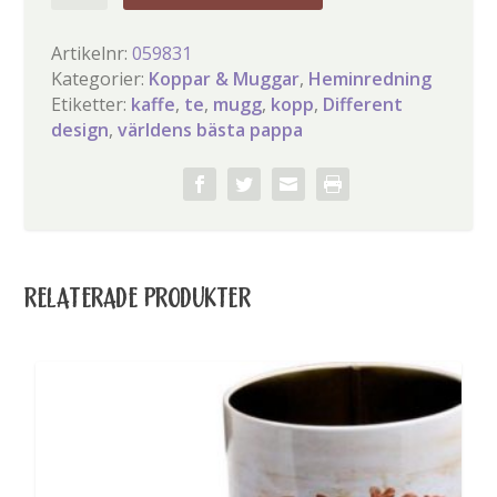
bästa
pappa
Artikelnr:
059831
mugg
Kategorier:
Koppar & Muggar
,
Heminredning
mängd
Etiketter:
kaffe
,
te
,
mugg
,
kopp
,
Different
design
,
världens bästa pappa
RELATERADE PRODUKTER