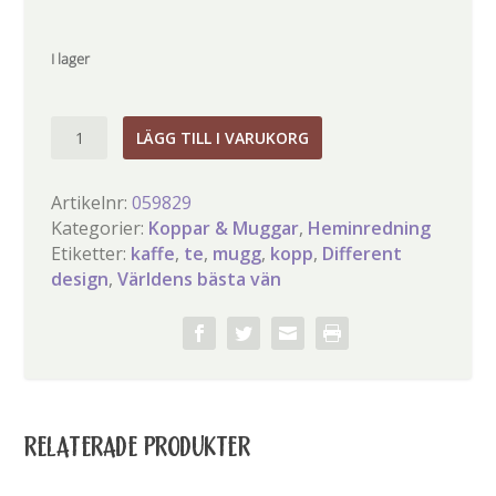
I lager
Världens
LÄGG TILL I VARUKORG
bästa
vän
Artikelnr:
059829
mugg
Kategorier:
Koppar & Muggar
,
Heminredning
mängd
Etiketter:
kaffe
,
te
,
mugg
,
kopp
,
Different
design
,
Världens bästa vän
RELATERADE PRODUKTER