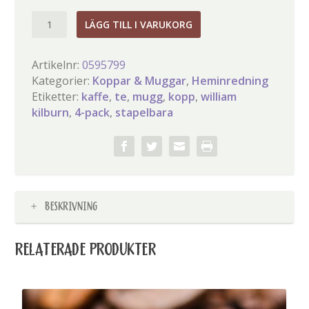
William
LÄGG TILL I VARUKORG
Kilburn
4
Artikelnr:
0595799
stapelbara
Kategorier:
Koppar & Muggar
,
Heminredning
muggar
Etiketter:
kaffe
,
te
,
mugg
,
kopp
,
william
mängd
kilburn
,
4-pack
,
stapelbara
BESKRIVNING
RELATERADE PRODUKTER