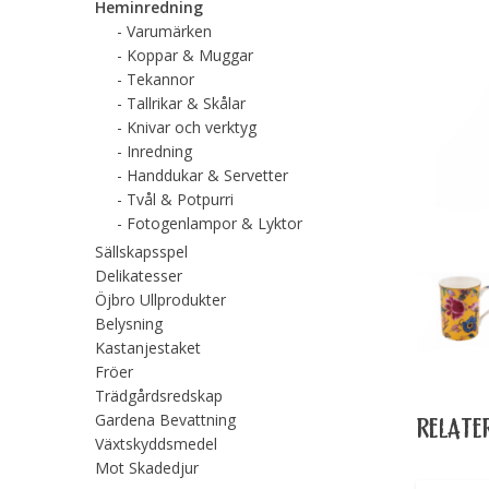
Heminredning
Varumärken
Koppar & Muggar
Tekannor
Tallrikar & Skålar
Knivar och verktyg
Inredning
Handdukar & Servetter
Tvål & Potpurri
Fotogenlampor & Lyktor
Sällskapsspel
Delikatesser
Öjbro Ullprodukter
Belysning
Kastanjestaket
Fröer
Trädgårdsredskap
Gardena Bevattning
RELATE
Växtskyddsmedel
Mot Skadedjur