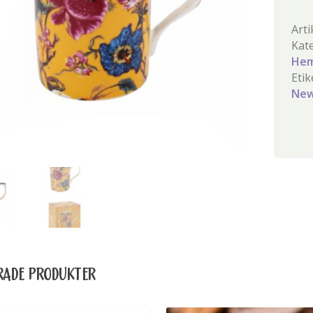
Arti
Kat
Hem
Etik
New
RADE PRODUKTER