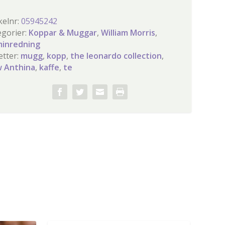
kelnr:
05945242
egorier:
Koppar & Muggar
,
William Morris
,
inredning
etter:
mugg
,
kopp
,
the leonardo collection
,
 Anthina
,
kaffe
,
te