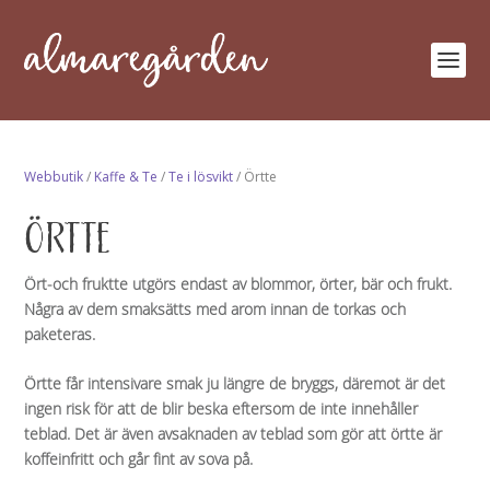
Webbutik
/
Kaffe & Te
/
Te i lösvikt
/ Örtte
ÖRTTE
Ört-och fruktte utgörs endast av blommor, örter, bär och frukt.
Några av dem smaksätts med arom innan de torkas och
paketeras.
Örtte får intensivare smak ju längre de bryggs, däremot är det
ingen risk för att de blir beska eftersom de inte innehåller
teblad. Det är även avsaknaden av teblad som gör att örtte är
koffeinfritt och går fint av sova på.