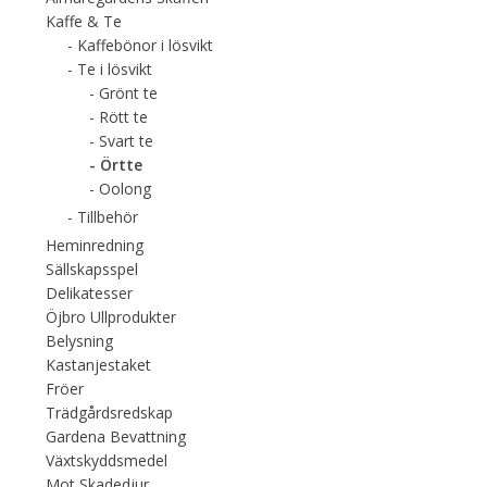
Kaffe & Te
Kaffebönor i lösvikt
Te i lösvikt
Grönt te
Rött te
Svart te
Örtte
Oolong
Tillbehör
Heminredning
Sällskapsspel
Delikatesser
Öjbro Ullprodukter
Belysning
Kastanjestaket
Fröer
Trädgårdsredskap
Gardena Bevattning
Växtskyddsmedel
Mot Skadedjur